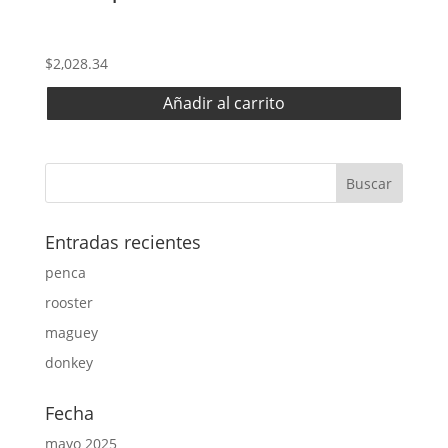
$
2,028.34
Añadir al carrito
Entradas recientes
penca
rooster
maguey
donkey
Fecha
mayo 2025