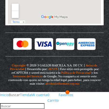
Copyright
© 2026 3 GALLOS RAICILLA, S.A. DE C.V. |
Aviso de
Privacidad
| Desarrollo por:
AVSYS
| Este sitio está protegido por:
reCAPTCHA y usted está sujeto a la
Política de Privacidad
y los
Términos del Servicio
de Google. No comparta ni reenvíe este
contenido con quien no tenga la edad legal para beber, para conocer
más visite:
alcoholinformate.org.mx
Inicio
Buscar
Tienda
Mi cuenta
0
Favoritos
Carrito