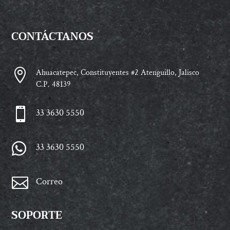
CONTÁCTANOS

Ahuacatepec, Constituyentes #2 Atenguillo, Jalisco
C.P. 48139

33 3630 5550

33 3630 5550

Correo
SOPORTE