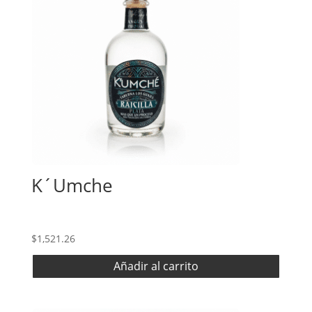
K´Umche
$
1,521.26
Añadir al carrito