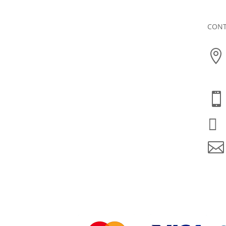
CON



