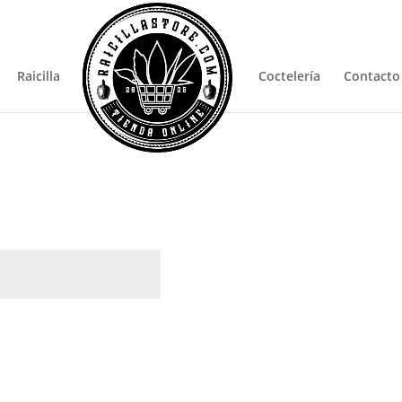
Pro
sea
Raicilla
Coctelería
Contacto
atorio