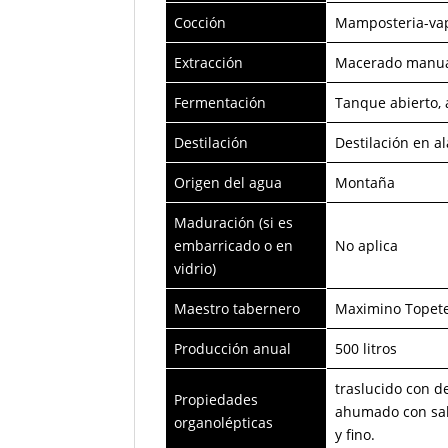
Cocción
Mamposteria-va
Extracción
Macerado manu
Fermentación
Tanque abierto, 
Destilación
Destilación en a
Origen del agua
Montaña
Maduración (si es
embarricado o en
No aplica
vidrio)
Maestro tabernero
Maximino Topet
Producción anual
500 litros
traslucido con de
Propiedades
ahumado con sab
organolépticas
y fino.