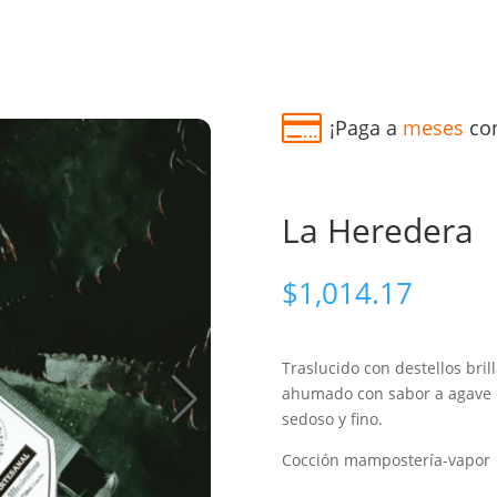
¡Paga a
meses
con
La Heredera
$
1,014.17
Traslucido con destellos brill
ahumado con sabor a agave 
sedoso y fino.
Cocción mampostería-vapor