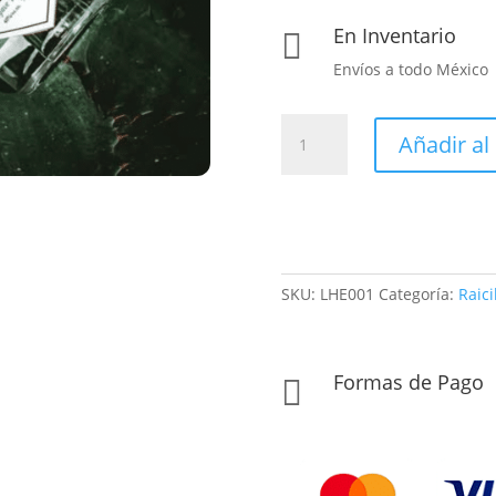
En Inventario

Envíos a todo México
La
Añadir al 
Heredera
cantidad
SKU:
LHE001
Categoría:
Raici
Formas de Pago
