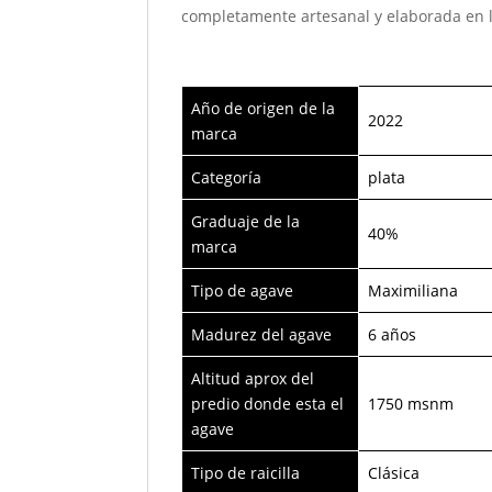
completamente artesanal y elaborada en la
Año de origen de la
2022
marca
Categoría
plata
Graduaje de la
40%
marca
Tipo de agave
Maximiliana
Madurez del agave
6 años
Altitud aprox del
predio donde esta el
1750 msnm
agave
Tipo de raicilla
Clásica