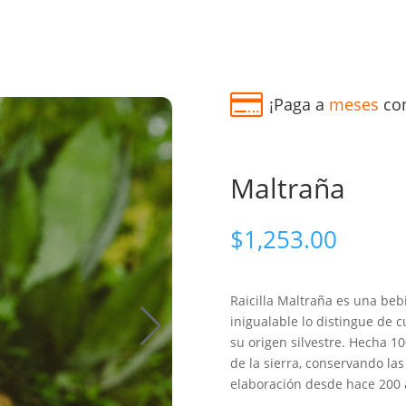
¡Paga a
meses
con
Maltraña
$
1,253.00
Raicilla Maltraña es una beb
inigualable lo distingue de c
su origen silvestre. Hecha 1
de la sierra, conservando la
elaboración desde hace 200 