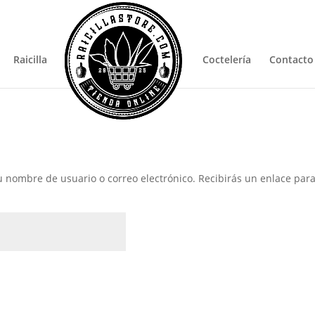
Pro
sea
Raicilla
Coctelería
Contacto
 tu nombre de usuario o correo electrónico. Recibirás un enlace pa
atorio